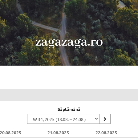
Săptămână
20.08.2025
21.08.2025
22.08.2025