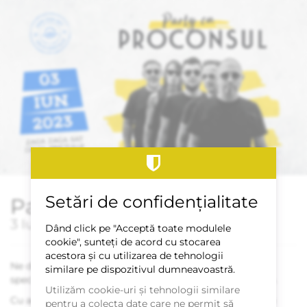
Skip to
main
content
Setări de confidențialitate
Party cu Proconsul
3 Iunie 2023
Dând click pe "Acceptă toate modulele
cookie", sunteți de acord cu stocarea
acestora și cu utilizarea de tehnologii
Ne dorim să avem parte de cât mai multe momente
similare pe dispozitivul dumneavoastră.
speciale în cadrul
Vacanței de Ziua Copiluilui și 1 iunie
.
Utilizăm cookie-uri și tehnologii similare
Cu această ocazie, trupa
Proconsul
revine la Zaga Zaga
pentru a colecta date care ne permit să